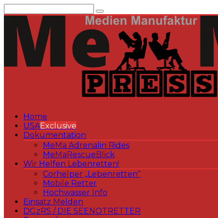
Zum
Inhalt
springen
Home
USA
Exclusive
Dokumentation
MeMa Adrenalin Rides
MeMaRescueBlick
Wir Helfen Lebenretten!
Corhelper „Lebenretten“
Mobile Retter
Hochwasser Info
Einsatz Melden
DGzRS / DIE SEENOTRETTER