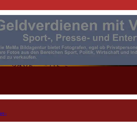
| Events | Sport | Presse- u. F
ier–