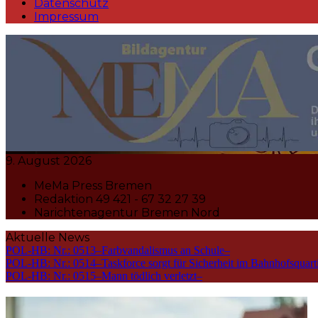
Datenschutz
Impressum
MeMa Press Nachrichtenagentur 
9. August 2026
MeMa Press Bremen
Redaktion 49 421 - 67 32 27 39
Narichtenagentur Bremen Nord
Aktuelle News
POL-HB: Nr.: 0513–Farbvandalismus an Schule–
POL-HB: Nr.: 0514–Taskforce sorgt für Sicherheit im Bahnhofsquart
POL-HB: Nr.: 0515–Mann tödlich verletzt–