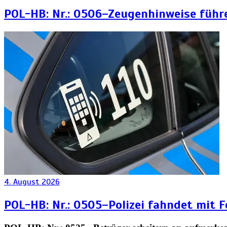
POL-HB: Nr.: 0506–Zeugenhinweise führ
4. August 2026
POL-HB: Nr.: 0505–Polizei fahndet mit 