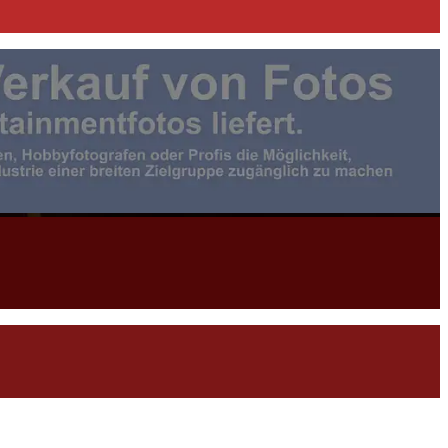
otojournalist:in |