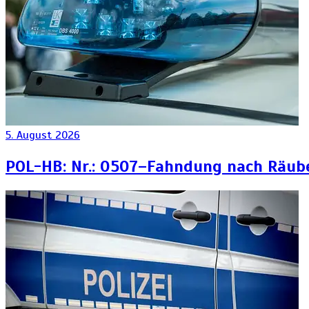
5. August 2026
POL-HB: Nr.: 0507–Fahndung nach Räub