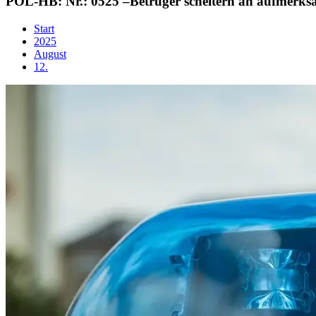
POL-HB: Nr.: 0525 –Betrüger scheitern an aufmerks
Start
2025
August
12.