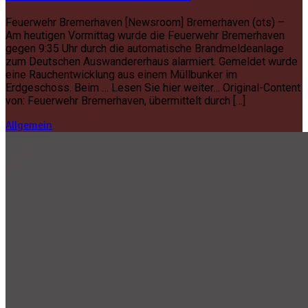
Feuerwehr Bremerhaven [Newsroom] Bremerhaven (ots) –
Am heutigen Vormittag wurde die Feuerwehr Bremerhaven
gegen 9:35 Uhr durch die automatische Brandmeldeanlage
zum Deutschen Auswandererhaus alarmiert. Gemeldet wurde
eine Rauchentwicklung aus einem Müllbunker im
Erdgeschoss. Beim … Lesen Sie hier weiter… Original-Content
von: Feuerwehr Bremerhaven, übermittelt durch […]
Allgemein