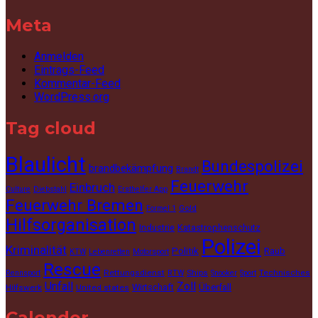
Meta
Anmelden
Eintrags-Feed
Kommentar-Feed
WordPress.org
Tag cloud
Blaulicht
Bundespolizei
brandbekämpfung
Brandt
Feuerwehr
Einbruch
Culture
Diebstahl
Ersthelfer App
Feuerwehr Bremen
Gold
Formel 1
Hilfsorganisation
Industrie
Katastrophenschutz
Polizei
Kriminalität
Politik
Raub
KTW
Lebenretten
Motorsport
Rescue
Rettungsdienst
Ships
Technisches
Rennsport
RTW
Snooker
Sport
Unfall
Zoll
Wirtschaft
Überfall
Hilfswerk
United states
Calender