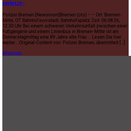
verletzt–
Polizei Bremen [Newsroom]Bremen (ots) – – Ort: Bremen-
Mitte, OT Bahnhofsvorstadt, Bahnhofsplatz Zeit: 06.08.26,
12.30 Uhr Bei einem schweren Verkehrsunfall zwischen einer
Fußgängerin und einem Linienbus in Bremen-Mitte ist am
Donnerstagmittag eine 89 Jahre alte Frau … Lesen Sie hier
weiter… Original-Content von: Polizei Bremen, übermittelt […]
Allgemein