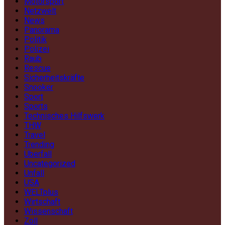
Motorsport
Netzwelt
News
Panorama
Politik
Polizei
Raub
Rescue
Sicherheitskräfte
Snooker
Sport
Sports
Technisches Hilfswerk
THW
Travel
Trending
Überfall
Uncategorized
Unfall
USA
WELTplus
Wirtschaft
Wissenschaft
Zoll