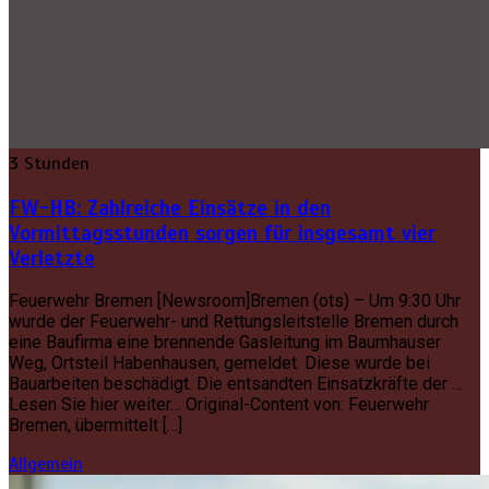
3 Stunden
FW-HB: Zahlreiche Einsätze in den
Vormittagsstunden sorgen für insgesamt vier
Verletzte
Feuerwehr Bremen [Newsroom]Bremen (ots) – Um 9:30 Uhr
wurde der Feuerwehr- und Rettungsleitstelle Bremen durch
eine Baufirma eine brennende Gasleitung im Baumhauser
Weg, Ortsteil Habenhausen, gemeldet. Diese wurde bei
Bauarbeiten beschädigt. Die entsandten Einsatzkräfte der …
Lesen Sie hier weiter… Original-Content von: Feuerwehr
Bremen, übermittelt […]
Allgemein