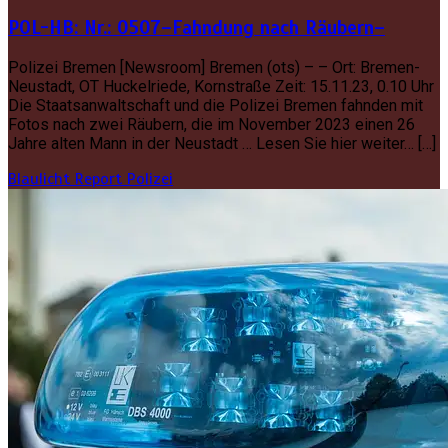
POL-HB: Nr.: 0507–Fahndung nach Räubern–
Polizei Bremen [Newsroom] Bremen (ots) – – Ort: Bremen-
Neustadt, OT Huckelriede, Kornstraße Zeit: 15.11.23, 0.10 Uhr
Die Staatsanwaltschaft und die Polizei Bremen fahnden mit
Fotos nach zwei Räubern, die im November 2023 einen 26
Jahre alten Mann in der Neustadt … Lesen Sie hier weiter… […]
Blaulicht Report
Polizei