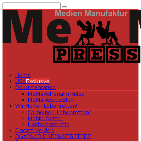
Zum
Inhalt
springen
Home
USA
Exclusive
Dokumentation
MeMa Adrenalin Rides
MeMaRescueBlick
Wir Helfen Lebenretten!
Corhelper „Lebenretten“
Mobile Retter
Hochwasser Info
Einsatz Melden
DGzRS / DIE SEENOTRETTER