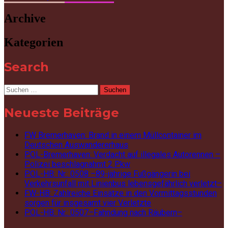
Archive
Kategorien
Search
Suchen
nach:
Neueste Beiträge
FW Bremerhaven: Brand in einem Müllcontainer im
Deutschen Auswandererhaus
POL-Bremerhaven: Verdacht auf illegales Autorennen –
Polizei beschlagnahmt 2 Pkw
POL-HB: Nr.: 0508 –89-jährige Fußgängerin bei
Verkehrsunfall mit Linienbus lebensgefährlich verletzt–
FW-HB: Zahlreiche Einsätze in den Vormittagsstunden
sorgen für insgesamt vier Verletzte
POL-HB: Nr.: 0507–Fahndung nach Räubern–