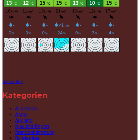
meteoblue
Kategorien
Allgemein
Astro
Ausland
Blaulicht Report
Brandbekämpfung
Bundesliga