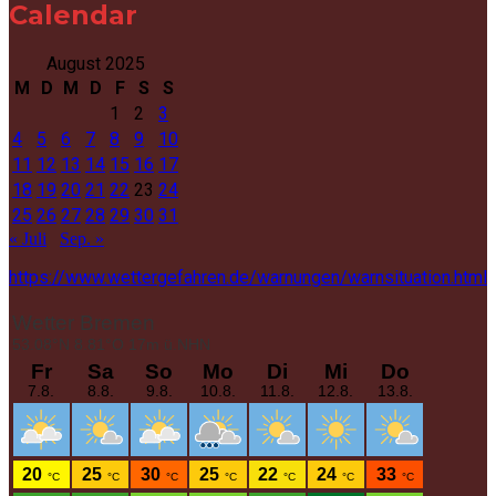
Calendar
August 2025
M
D
M
D
F
S
S
1
2
3
4
5
6
7
8
9
10
11
12
13
14
15
16
17
18
19
20
21
22
23
24
25
26
27
28
29
30
31
« Juli
Sep. »
https://www.wettergefahren.de/warnungen/warnsituation.html