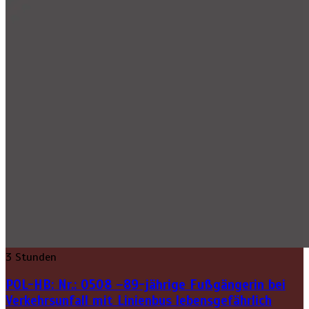
3 Stunden
POL-HB: Nr.: 0508 –89-jährige Fußgängerin bei
Verkehrsunfall mit Linienbus lebensgefährlich