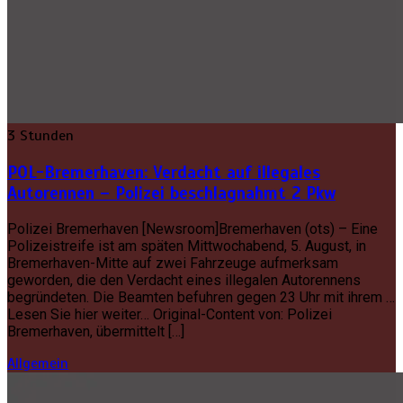
3 Stunden
POL-Bremerhaven: Verdacht auf illegales
Autorennen – Polizei beschlagnahmt 2 Pkw
Polizei Bremerhaven [Newsroom]Bremerhaven (ots) – Eine
Polizeistreife ist am späten Mittwochabend, 5. August, in
Bremerhaven-Mitte auf zwei Fahrzeuge aufmerksam
geworden, die den Verdacht eines illegalen Autorennens
begründeten. Die Beamten befuhren gegen 23 Uhr mit ihrem …
Lesen Sie hier weiter… Original-Content von: Polizei
Bremerhaven, übermittelt […]
Allgemein