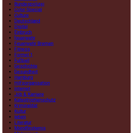
Bundespolizei
Color Special
Culture
Deutschland
Digital
Einbruch
feuerwehr
Feuerwehr Bremen
Fitness
Formel 1
Fußball
Geschichte
Gesundheit
Hamburg
Hilfsorganisation
Internet
Job & Karriere
Katastrophenschutz
Kriminalität
Kultur
leben
Literatur
Mondfinsternis