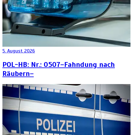
5. August 2026
POL-HB: Nr.: 0507–Fahndung nach
Räubern–