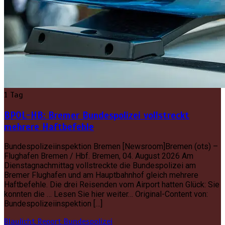
1 Tag
BPOL-HB: Bremer Bundespolizei vollstreckt
mehrere Haftbefehle
Bundespolizeiinspektion Bremen [Newsroom]Bremen (ots) –
Flughafen Bremen / Hbf. Bremen, 04. August 2026 Am
Dienstagnachmittag vollstreckte die Bundespolizei am
Bremer Flughafen und am Hauptbahnhof gleich mehrere
Haftbefehle. Die drei Reisenden vom Airport hatten Glück: Sie
konnten die … Lesen Sie hier weiter… Original-Content von:
Bundespolizeiinspektion […]
Blaulicht Report
Bundespolizei