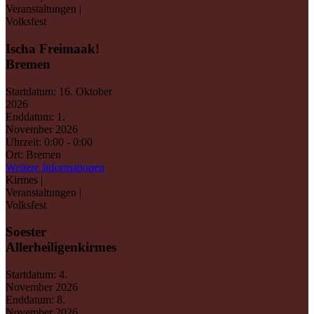
Veranstaltungen |
Volksfest
Ischa Freimaak!
Bremen
Startdatum:
16. Oktober
2026
Enddatum:
1.
November 2026
Uhrzeit:
0:00 - 0:00
Ort:
Bremen
Weitere Informationen
Kirmes |
Veranstaltungen |
Volksfest
Soester
Allerheiligenkirmes
Startdatum:
4.
November 2026
Enddatum:
8.
November 2026