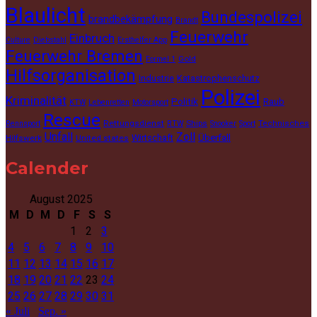
Blaulicht
Bundespolizei
brandbekämpfung
Brandt
Feuerwehr
Einbruch
Culture
Diebstahl
Ersthelfer App
Feuerwehr Bremen
Gold
Formel 1
Hilfsorganisation
Industrie
Katastrophenschutz
Polizei
Kriminalität
Politik
Raub
KTW
Lebenretten
Motorsport
Rescue
Rettungsdienst
Ships
Technisches
Rennsport
RTW
Snooker
Sport
Unfall
Zoll
Wirtschaft
Überfall
Hilfswerk
United states
Calender
August 2025
M
D
M
D
F
S
S
1
2
3
4
5
6
7
8
9
10
11
12
13
14
15
16
17
18
19
20
21
22
23
24
25
26
27
28
29
30
31
« Juli
Sep. »