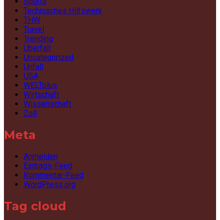
Sports
Technisches Hilfswerk
THW
Travel
Trending
Überfall
Uncategorized
Unfall
USA
WELTplus
Wirtschaft
Wissenschaft
Zoll
Meta
Anmelden
Eintrags-Feed
Kommentar-Feed
WordPress.org
Tag cloud