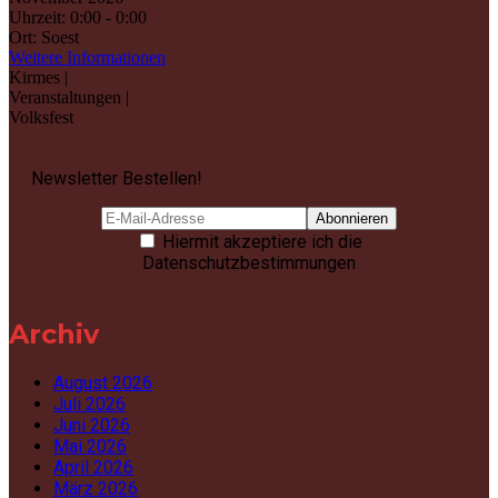
Uhrzeit:
0:00 - 0:00
Ort:
Soest
Weitere Informationen
Kirmes |
Veranstaltungen |
Volksfest
Newsletter Bestellen!
Hiermit akzeptiere ich die
Datenschutzbestimmungen
Archiv
August 2026
Juli 2026
Juni 2026
Mai 2026
April 2026
März 2026