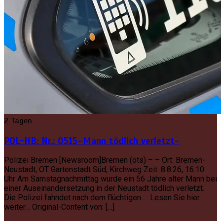
2 Tagen
POL-HB: Nr.: 0515–Mann tödlich verletzt–
Polizei Bremen [Newsroom]Bremen (ots) – – Ort: Bremen-
Neustadt, OT Gartenstadt Süd, Kirchweg Zeit: 8.8.26, 16.10
Uhr Am Samstagnachmittag wurde ein 56 Jahre alter Mann bei
einer Auseinandersetzung in der Neustadt tödlich verletzt.
Die Polizei fahndet nach dem flüchtigen … Lesen Sie hier
weiter… Original-Content von: […]