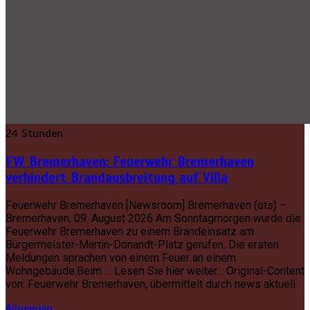
24 Stunden
FW Bremerhaven: Feuerwehr Bremerhaven
verhindert Brandausbreitung auf Villa
Feuerwehr Bremerhaven [Newsroom] Bremerhaven (ots) –
Bremerhaven, 09. August 2026 Am Sonntagmorgen wurde die
Feuerwehr Bremerhaven zu einem Brandeinsatz am
Bürgermeister-Martin-Donandt-Platz gerufen. Die ersten
Meldungen sprachen von einem Feuer an einem
Wohngebäude.Beim … Lesen Sie hier weiter… Original-Content
von: Feuerwehr Bremerhaven, übermittelt durch news aktuell
Allgemein