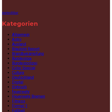
meteoblue
Kategorien
Allgemein
Astro
Ausland
Blaulicht Report
Brandbekämpfung
Bundesliga
Bundespolizei
Color Special
Culture
Deutschland
Digital
Einbruch
feuerwehr
Feuerwehr Bremen
Fitness
Formel 1
Fußball