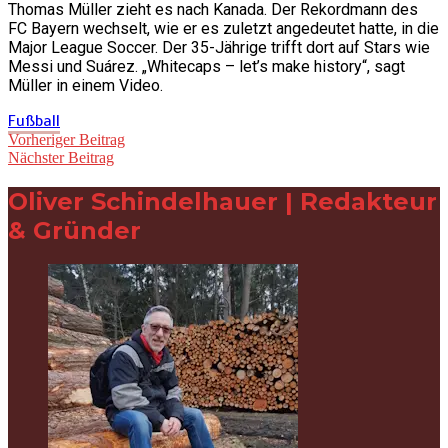
Thomas Müller zieht es nach Kanada. Der Rekordmann des
FC Bayern wechselt, wie er es zuletzt angedeutet hatte, in die
Major League Soccer. Der 35-Jährige trifft dort auf Stars wie
Messi und Suárez. „Whitecaps – let’s make history“, sagt
Müller in einem Video.
Fußball
Beitragsnavigation
Vorheriger Beitrag
Nächster Beitrag
Oliver Schindelhauer | Redakteur
& Gründer