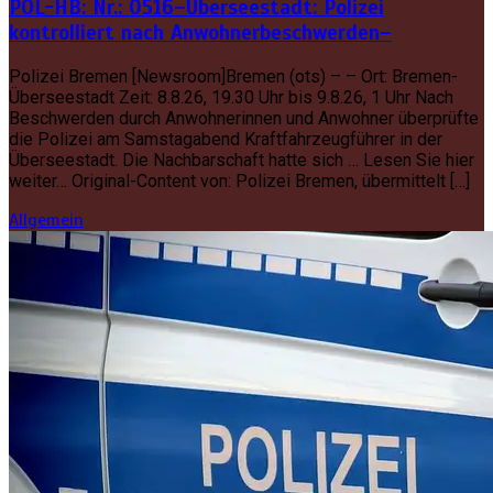
POL-HB: Nr.: 0516–Überseestadt: Polizei
kontrolliert nach Anwohnerbeschwerden–
Polizei Bremen [Newsroom]Bremen (ots) – – Ort: Bremen-
Überseestadt Zeit: 8.8.26, 19.30 Uhr bis 9.8.26, 1 Uhr Nach
Beschwerden durch Anwohnerinnen und Anwohner überprüfte
die Polizei am Samstagabend Kraftfahrzeugführer in der
Überseestadt. Die Nachbarschaft hatte sich … Lesen Sie hier
weiter… Original-Content von: Polizei Bremen, übermittelt […]
Allgemein