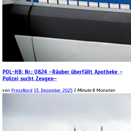
POL-HB: Nr.: 0824 –Räuber überfällt Apotheke –
Polizei sucht Zeugen–
von
PressNord
13. Dezember 2025
1 Minute
8 Monaten