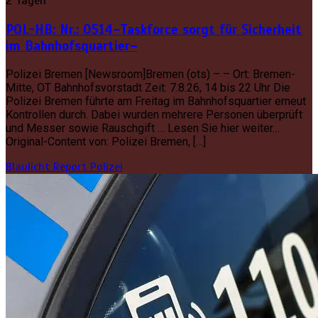
2 Tagen
POL-HB: Nr.: 0514–Taskforce sorgt für Sicherheit
im Bahnhofsquartier–
Polizei Bremen [Newsroom]Bremen (ots) – – Ort: Bremen-
Mitte, OT Bahnhofsvorstadt Zeit: 7.8.26, 14 bis 22 Uhr Die
Polizei Bremen führte am Freitag im Bahnhofsquartier erneut
Kontrollen durch. Dabei wurden mehrere Personen überprüft
und Messer sowie Rauschgift … Lesen Sie hier weiter…
Original-Content von: Polizei Bremen, […]
Blaulicht Report
Polizei