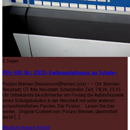
2 Tagen
POL-HB: Nr.: 0513–Farbvandalismus an Schule–
Polizei Bremen [Newsroom]Bremen (ots) – – Ort: Bremen-
Neustadt, OT Alte Neustadt, Schulstraße Zeit: 7.8.26, 23.35
Uhr Unbekannte beschmierten am Freitag die Außenfassade
eines Schulgebäudes in der Neustadt mit unter anderen
polizeifeindlichen Parolen. Die Polizei … Lesen Sie hier
weiter… Original-Content von: Polizei Bremen, übermittelt
durch […]
Blaulicht Report
Polizei