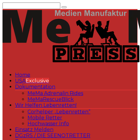
Zum
Inhalt
springen
Home
USA
Exclusive
Dokumentation
MeMa Adrenalin Rides
MeMaRescueBlick
Wir Helfen Lebenretten!
Corhelper „Lebenretten“
Mobile Retter
Hochwasser Info
Einsatz Melden
DGzRS / DIE SEENOTRETTER