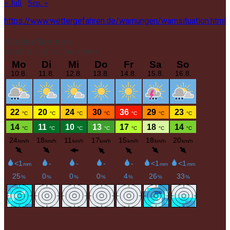
« Juli
Sep. »
https://www.wettergefahren.de/warnungen/warnsituation.html