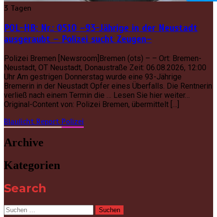
3 Tagen
POL-HB: Nr.: 0510 –93-Jährige in der Neustadt
ausgeraubt – Polizei sucht Zeugen–
Polizei Bremen [Newsroom]Bremen (ots) – – Ort: Bremen-
Neustadt, OT Neustadt, Donaustraße Zeit: 06.08.2026, 12:00
Uhr Am gestrigen Donnerstag wurde eine 93-Jährige
Bremerin in der Neustadt Opfer eines Überfalls. Die Rentnerin
verließ nach einem Termin die … Lesen Sie hier weiter…
Original-Content von: Polizei Bremen, übermittelt […]
Blaulicht Report
Polizei
Archive
Kategorien
Search
Suchen