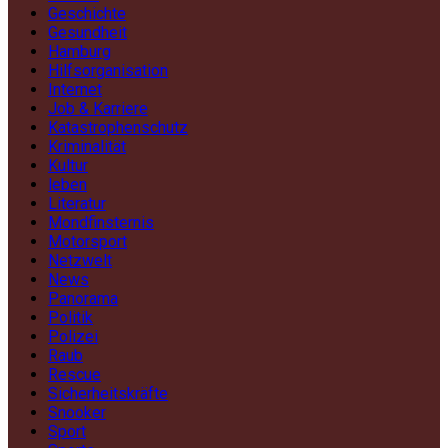
Geschichte
Gesundheit
Hamburg
Hilfsorganisation
Internet
Job & Karriere
Katastrophenschutz
Kriminalität
Kultur
leben
Literatur
Mondfinsternis
Motorsport
Netzwelt
News
Panorama
Politik
Polizei
Raub
Rescue
Sicherheitskräfte
Snooker
Sport