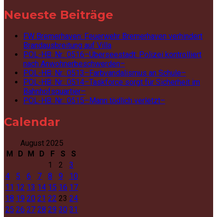
nach:
Neueste Beiträge
FW Bremerhaven: Feuerwehr Bremerhaven verhindert
Brandausbreitung auf Villa
POL-HB: Nr.: 0516–Überseestadt: Polizei kontrolliert
nach Anwohnerbeschwerden–
POL-HB: Nr.: 0513–Farbvandalismus an Schule–
POL-HB: Nr.: 0514–Taskforce sorgt für Sicherheit im
Bahnhofsquartier–
POL-HB: Nr.: 0515–Mann tödlich verletzt–
Calendar
August 2025
M
D
M
D
F
S
S
1
2
3
4
5
6
7
8
9
10
11
12
13
14
15
16
17
18
19
20
21
22
23
24
25
26
27
28
29
30
31