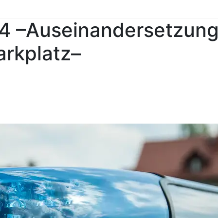
04 –Auseinandersetzun
arkplatz–