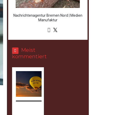
Nachrichtenagentur Bremen Nord | Medien
Manufaktur
Meist
kommentiert
U
n
i
t
e
d
s
t