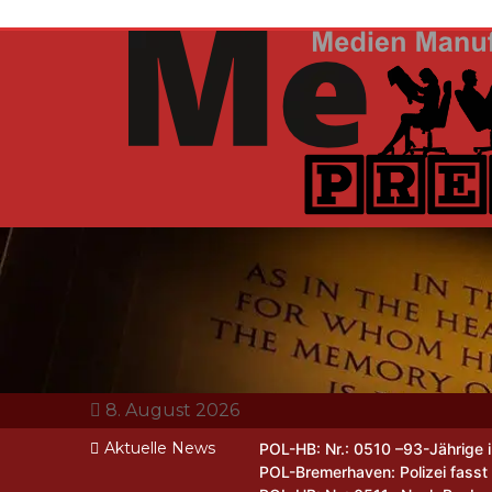
Zum
Inhalt
springen
MeMa Press
Nachrichtenagen
8. August 2026
Events | Sport | 
Aktuelle News
POL-HB: Nr.: 0510 –93-Jährige 
POL-Bremerhaven: Polizei fasst