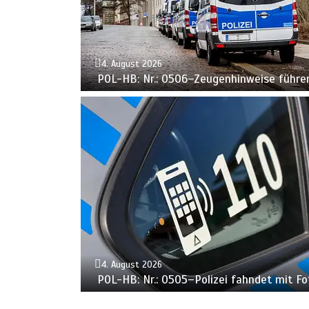
4. August 2026
POL-HB: Nr.: 0506–Zeugenhinweise führe
4. August 2026
POL-HB: Nr.: 0505–Polizei fahndet mit F