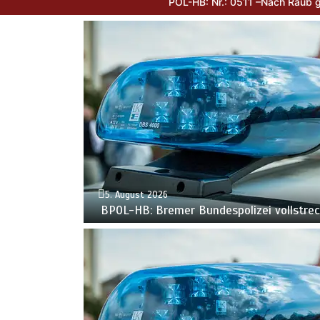
POL-HB: Nr.: 0511 –Nach Raub g
u. Fotojournalist:
5. August 2026
BPOL-HB: Bremer Bundespolizei vollstre