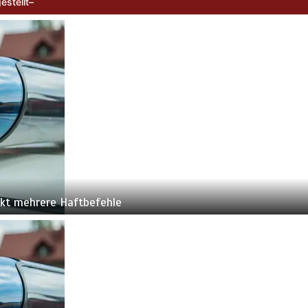
estellt–
in |
ckt mehrere Haftbefehle