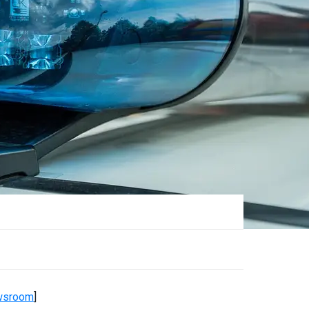
wsroom
]