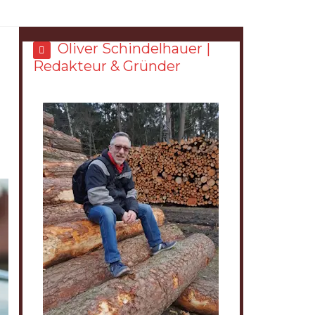
g
Oliver Schindelhauer |
Redakteur & Gründer