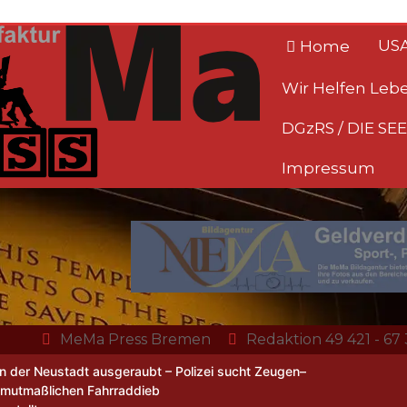
US
Home
Wir Helfen Leb
DGzRS / DIE S
Impressum
tur |
MeMa Press Bremen
Redaktion 49 421 - 67
Presse-
in der Neustadt ausgeraubt – Polizei sucht Zeugen–
 mutmaßlichen Fahrraddieb