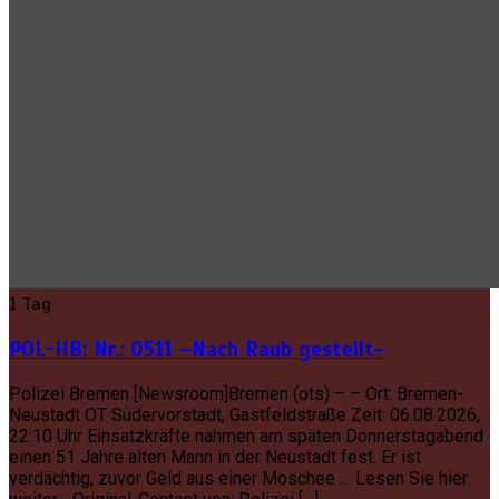
1 Tag
POL-HB: Nr.: 0511 –Nach Raub gestellt–
Polizei Bremen [Newsroom]Bremen (ots) – – Ort: Bremen-
Neustadt OT Südervorstadt, Gastfeldstraße Zeit: 06.08.2026,
22:10 Uhr Einsatzkräfte nahmen am späten Donnerstagabend
einen 51 Jahre alten Mann in der Neustadt fest. Er ist
verdächtig, zuvor Geld aus einer Moschee … Lesen Sie hier