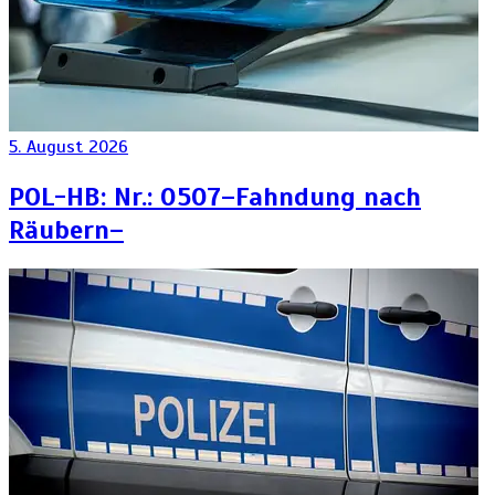
5. August 2026
POL-HB: Nr.: 0507–Fahndung nach
Räubern–