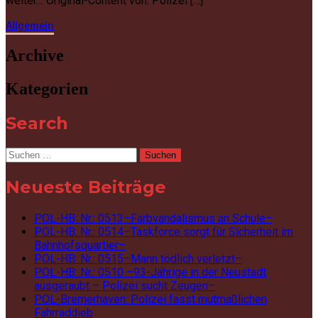
weiter… Original-Content von: Polizei […]
Allgemein
Archive
Kategorien
Search
Suchen
nach:
Neueste Beiträge
POL-HB: Nr.: 0513–Farbvandalismus an Schule–
POL-HB: Nr.: 0514–Taskforce sorgt für Sicherheit im
Bahnhofsquartier–
POL-HB: Nr.: 0515–Mann tödlich verletzt–
POL-HB: Nr.: 0510 –93-Jährige in der Neustadt
ausgeraubt – Polizei sucht Zeugen–
POL-Bremerhaven: Polizei fasst mutmaßlichen
Fahrraddieb