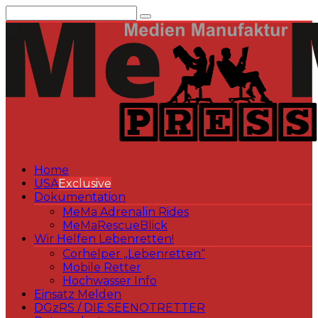
Zum
Inhalt
springen
Home
USA
Exclusive
Dokumentation
MeMa Adrenalin Rides
MeMaRescueBlick
Wir Helfen Lebenretten!
Corhelper „Lebenretten“
Mobile Retter
Hochwasser Info
Einsatz Melden
DGzRS / DIE SEENOTRETTER