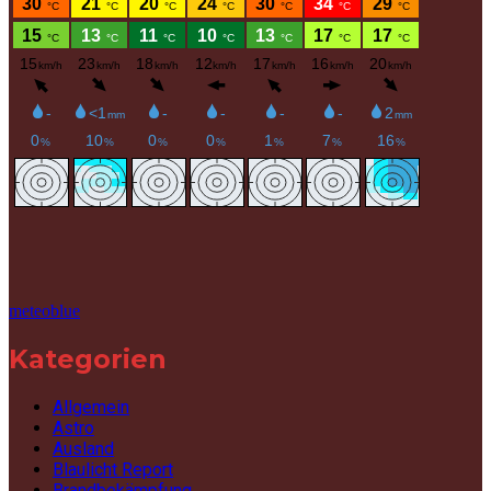
meteoblue
Kategorien
Allgemein
Astro
Ausland
Blaulicht Report
Brandbekämpfung