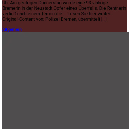
Uhr Am gestrigen Donnerstag wurde eine 93-Jährige
Bremerin in der Neustadt Opfer eines Überfalls. Die Rentnerin
verließ nach einem Termin die … Lesen Sie hier weiter…
Original-Content von: Polizei Bremen, übermittelt […]
Allgemein