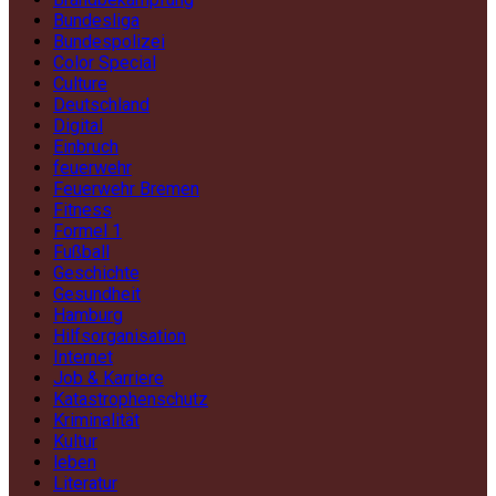
Bundesliga
Bundespolizei
Color Special
Culture
Deutschland
Digital
Einbruch
feuerwehr
Feuerwehr Bremen
Fitness
Formel 1
Fußball
Geschichte
Gesundheit
Hamburg
Hilfsorganisation
Internet
Job & Karriere
Katastrophenschutz
Kriminalität
Kultur
leben
Literatur