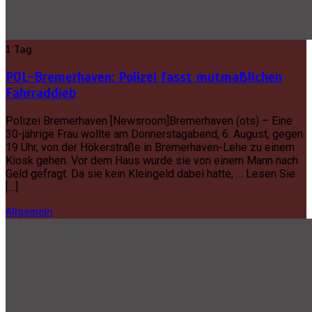
1 Tag
POL-Bremerhaven: Polizei fasst mutmaßlichen
Fahrraddieb
Polizei Bremerhaven [Newsroom]Bremerhaven (ots) – Eine
30-jährige Frau wollte am Donnerstagabend, 6. August, gegen
19 Uhr, von der Hökerstraße in Bremerhaven-Lehe zu einem
Kiosk gehen. Vor dem Haus wurde sie von einem Mann nach
Geld gefragt. Da sie kein Kleingeld dabei hatte, … Lesen Sie
[…]
Allgemein