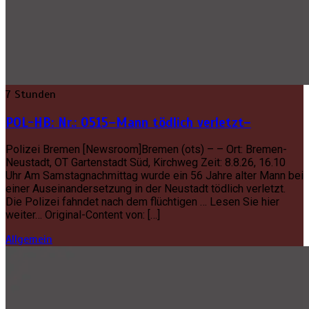
7 Stunden
POL-HB: Nr.: 0515–Mann tödlich verletzt–
Polizei Bremen [Newsroom]Bremen (ots) – – Ort: Bremen-
Neustadt, OT Gartenstadt Süd, Kirchweg Zeit: 8.8.26, 16.10
Uhr Am Samstagnachmittag wurde ein 56 Jahre alter Mann bei
einer Auseinandersetzung in der Neustadt tödlich verletzt.
Die Polizei fahndet nach dem flüchtigen … Lesen Sie hier
weiter… Original-Content von: […]
Allgemein