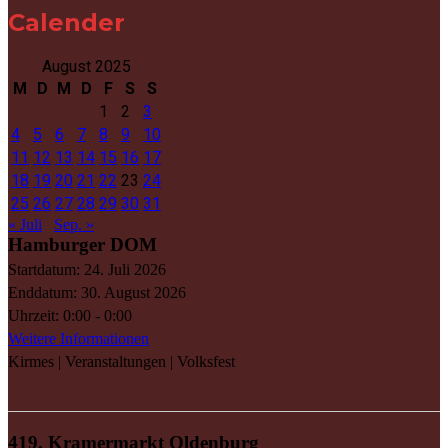
Calender
August 2025
M
D
M
D
F
S
S
1
2
3
4
5
6
7
8
9
10
11
12
13
14
15
16
17
18
19
20
21
22
23
24
25
26
27
28
29
30
31
« Juli
Sep. »
Hamburger DOM
Startdatum:
24. Juli 2026
Enddatum:
30. August 2026
Uhrzeit:
0:00 - 0:00
Weitere Informationen
Kirmes | Veranstaltungen | Volksfest
419. Kramermarkt Oldenburg