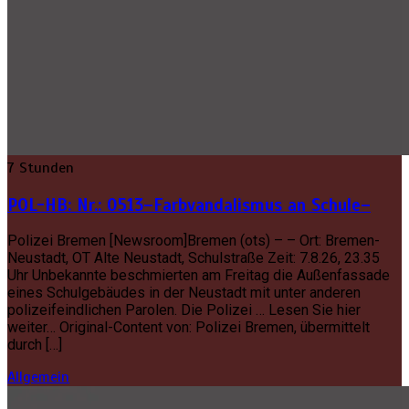
7 Stunden
POL-HB: Nr.: 0513–Farbvandalismus an Schule–
Polizei Bremen [Newsroom]Bremen (ots) – – Ort: Bremen-
Neustadt, OT Alte Neustadt, Schulstraße Zeit: 7.8.26, 23.35
Uhr Unbekannte beschmierten am Freitag die Außenfassade
eines Schulgebäudes in der Neustadt mit unter anderen
polizeifeindlichen Parolen. Die Polizei … Lesen Sie hier
weiter… Original-Content von: Polizei Bremen, übermittelt
durch […]
Allgemein