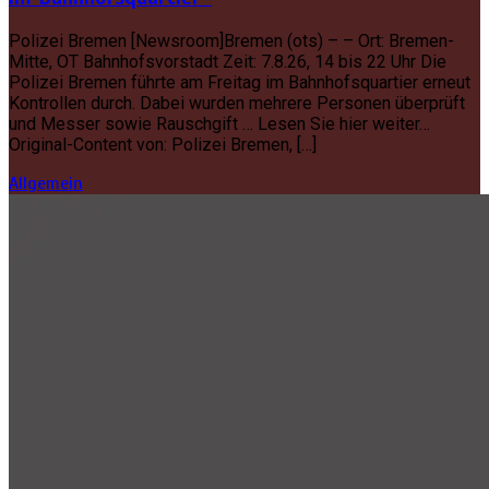
Polizei Bremen [Newsroom]Bremen (ots) – – Ort: Bremen-
Mitte, OT Bahnhofsvorstadt Zeit: 7.8.26, 14 bis 22 Uhr Die
Polizei Bremen führte am Freitag im Bahnhofsquartier erneut
Kontrollen durch. Dabei wurden mehrere Personen überprüft
und Messer sowie Rauschgift … Lesen Sie hier weiter…
Original-Content von: Polizei Bremen, […]
Allgemein