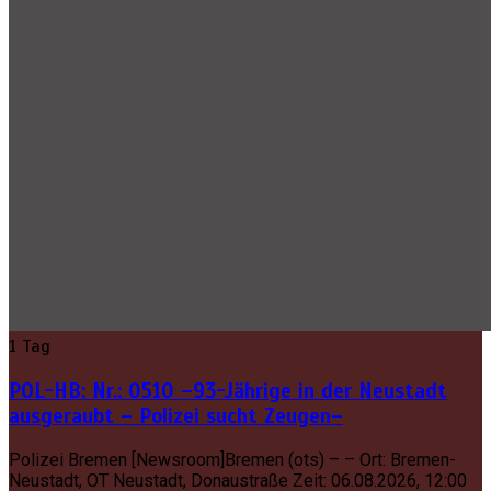
1 Tag
POL-HB: Nr.: 0510 –93-Jährige in der Neustadt
ausgeraubt – Polizei sucht Zeugen–
Polizei Bremen [Newsroom]Bremen (ots) – – Ort: Bremen-
Neustadt, OT Neustadt, Donaustraße Zeit: 06.08.2026, 12:00