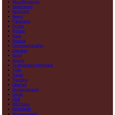
Mondfinsternis
Motorsport
Netzwelt
News
Panorama
Politik
Polizei
Raub
Rescue
Sicherheitskräfte
Snooker
Sport
Sports
Technisches Hilfswerk
THW
Travel
Trending
Überfall
Uncategorized
Unfall
USA
WELTplus
Wirtschaft
Wissenschaft