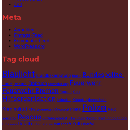
Zoll
Meta
Anmelden
Eintrags-Feed
Kommentar-Feed
WordPress.org
Tag cloud
Blaulicht
Bundespolizei
brandbekämpfung
Brandt
Feuerwehr
Einbruch
Culture
Diebstahl
Ersthelfer App
Feuerwehr Bremen
Gold
Formel 1
Hilfsorganisation
Industrie
Katastrophenschutz
Polizei
Kriminalität
Politik
Raub
KTW
Lebenretten
Motorsport
Rescue
Rettungsdienst
Ships
Technisches
Rennsport
RTW
Snooker
Sport
Unfall
Zoll
Wirtschaft
Überfall
Hilfswerk
United states