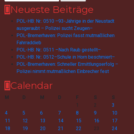
nach:
Neueste Beiträge
POL-HB: Nr.: 0510 –93-Jährige in der Neustadt
ausgeraubt – Polizei sucht Zeugen–
POL-Bremerhaven: Polizei fasst mutmaßlichen
Fahrraddieb
POL-HB: Nr.: 0511 –Nach Raub gestellt–
POL-HB: Nr.: 0512–Schule in Horn beschmiert–
POL-Bremerhaven: Schneller Ermittlungserfolg –
Polizei nimmt mutmaßlichen Einbrecher fest
Calendar
M
D
M
D
F
S
S
1
2
3
4
5
6
7
8
9
10
11
12
13
14
15
16
17
18
19
20
21
22
23
24