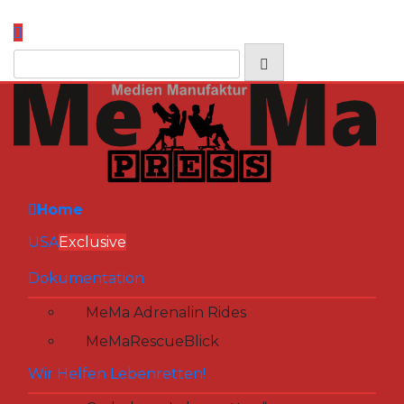
Zum
Inhalt
springen
Home
USA
Exclusive
Dokumentation
MeMa Adrenalin Rides
MeMaRescueBlick
Wir Helfen Lebenretten!