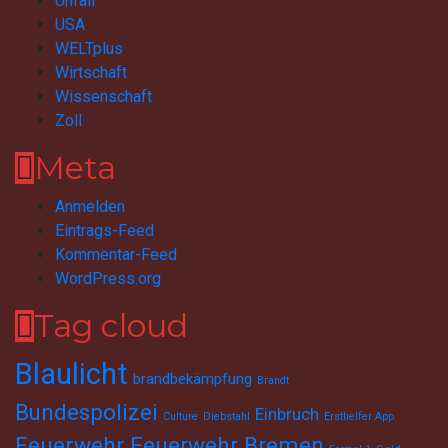
Unfall
USA
WELTplus
Wirtschaft
Wissenschaft
Zoll
Meta
Anmelden
Eintrags-Feed
Kommentar-Feed
WordPress.org
Tag cloud
Blaulicht
brandbekämpfung
Brandt
Bundespolizei
Einbruch
Culture
Diebstahl
Ersthelfer App
Feuerwehr
Feuerwehr Bremen