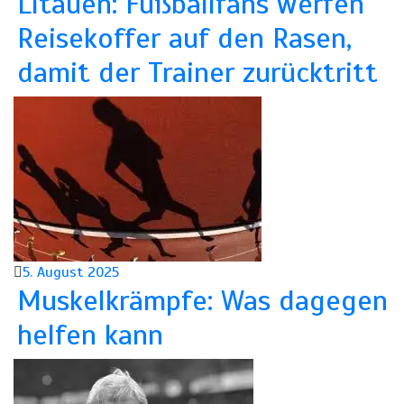
Litauen: Fußballfans werfen
Reisekoffer auf den Rasen,
damit der Trainer zurücktritt
5. August 2025
Muskelkrämpfe: Was dagegen
helfen kann