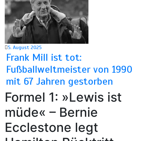
5. August 2025
Frank Mill ist tot:
Fußballweltmeister von 1990
mit 67 Jahren gestorben
Formel 1: »Lewis ist
müde« – Bernie
Ecclestone legt