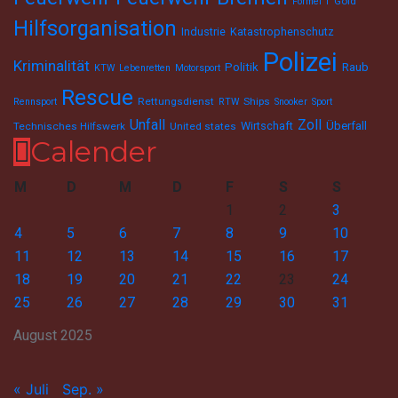
Gold
Formel 1
Hilfsorganisation
Industrie
Katastrophenschutz
Polizei
Kriminalität
Politik
Raub
KTW
Lebenretten
Motorsport
Rescue
Rettungsdienst
Ships
Rennsport
RTW
Snooker
Sport
Unfall
Zoll
Wirtschaft
Überfall
Technisches Hilfswerk
United states
Calender
M
D
M
D
F
S
S
1
2
3
4
5
6
7
8
9
10
11
12
13
14
15
16
17
18
19
20
21
22
23
24
25
26
27
28
29
30
31
August 2025
« Juli
Sep. »