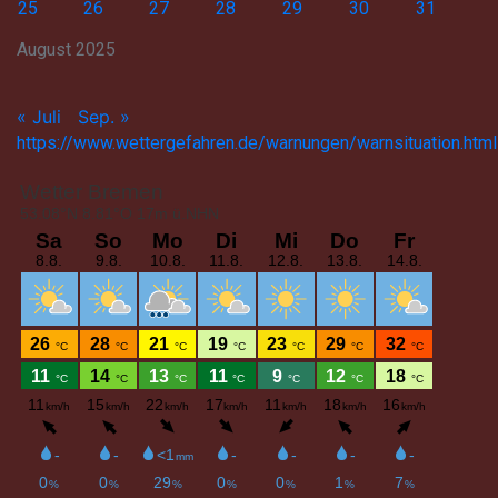
25
26
27
28
29
30
31
August 2025
« Juli
Sep. »
https://www.wettergefahren.de/warnungen/warnsituation.html