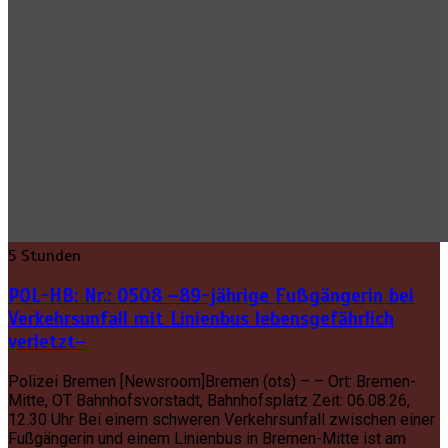
5 Stunden
POL-HB: Nr.: 0508 –89-jährige Fußgängerin bei
Verkehrsunfall mit Linienbus lebensgefährlich
verletzt–
Polizei Bremen [Newsroom]Bremen (ots) – – Ort: Bremen-
Mitte, OT Bahnhofsvorstadt, Bahnhofsplatz Zeit: 06.08.26,
12.30 Uhr Bei einem schweren Verkehrsunfall zwischen einer
Fußgängerin und einem Linienbus in Bremen-Mitte ist am