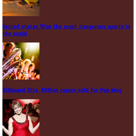
United states Won the most dangerous sports in
the world
Billboard Hits,
Million
copies sold for Pop king