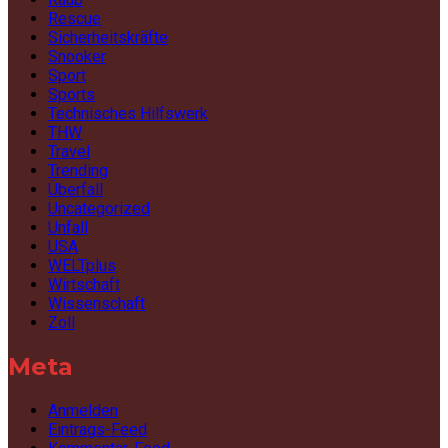
Rescue
Sicherheitskräfte
Snooker
Sport
Sports
Technisches Hilfswerk
THW
Travel
Trending
Überfall
Uncategorized
Unfall
USA
WELTplus
Wirtschaft
Wissenschaft
Zoll
Meta
Anmelden
Eintrags-Feed