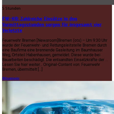
5 Stunden
FW-HB: Zahlreiche Einsätze in den
Vormittagsstunden sorgen für insgesamt vier
Verletzte
Feuerwehr Bremen [Newsroom]Bremen (ots) – Um 9:30 Uhr
wurde der Feuerwehr- und Rettungsleitstelle Bremen durch
eine Baufirma eine brennende Gasleitung im Baumhauser
Weg, Ortsteil Habenhausen, gemeldet. Diese wurde bei
Bauarbeiten beschädigt. Die entsandten Einsatzkräfte der …
Lesen Sie hier weiter… Original-Content von: Feuerwehr
Bremen, übermittelt […]
Allgemein