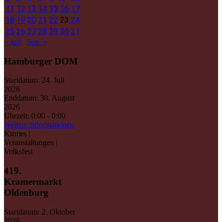
11
12
13
14
15
16
17
18
19
20
21
22
23
24
25
26
27
28
29
30
31
« Juli
Sep. »
Hamburger DOM
Startdatum:
24. Juli
2026
Enddatum:
30. August
2026
Uhrzeit:
0:00 - 0:00
Weitere Informationen
Kirmes |
Veranstaltungen |
Volksfest
419.
Kramermarkt
Oldenburg
Startdatum:
2. Oktober
2026