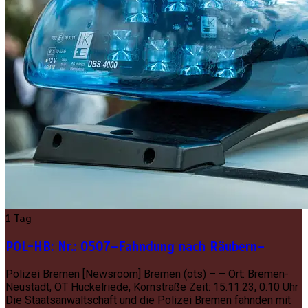
1 Tag
POL-HB: Nr.: 0507–Fahndung nach Räubern–
Polizei Bremen [Newsroom] Bremen (ots) – – Ort: Bremen-
Neustadt, OT Huckelriede, Kornstraße Zeit: 15.11.23, 0.10 Uhr
Die Staatsanwaltschaft und die Polizei Bremen fahnden mit