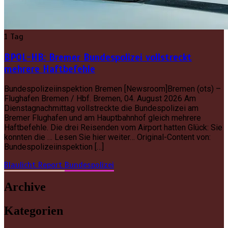
1 Tag
BPOL-HB: Bremer Bundespolizei vollstreckt
mehrere Haftbefehle
Bundespolizeiinspektion Bremen [Newsroom]Bremen (ots) –
Flughafen Bremen / Hbf. Bremen, 04. August 2026 Am
Dienstagnachmittag vollstreckte die Bundespolizei am
Bremer Flughafen und am Hauptbahnhof gleich mehrere
Haftbefehle. Die drei Reisenden vom Airport hatten Glück: Sie
konnten die … Lesen Sie hier weiter… Original-Content von:
Bundespolizeiinspektion […]
Blaulicht Report
Bundespolizei
Archive
Kategorien