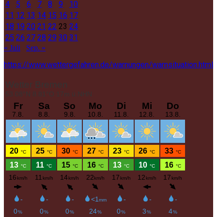
4
5
6
7
8
9
10
11
12
13
14
15
16
17
18
19
20
21
22
23
24
25
26
27
28
29
30
31
« Juli
Sep. »
https://www.wettergefahren.de/warnungen/warnsituation.html