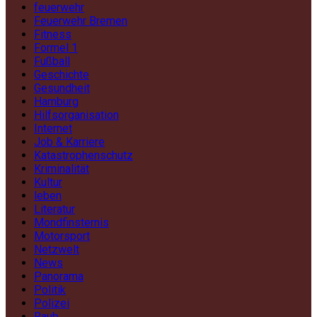
feuerwehr
Feuerwehr Bremen
Fitness
Formel 1
Fußball
Geschichte
Gesundheit
Hamburg
Hilfsorganisation
Internet
Job & Karriere
Katastrophenschutz
Kriminalität
Kultur
leben
Literatur
Mondfinsternis
Motorsport
Netzwelt
News
Panorama
Politik
Polizei
Raub