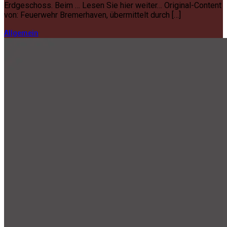
Erdgeschoss. Beim … Lesen Sie hier weiter… Original-Content
von: Feuerwehr Bremerhaven, übermittelt durch […]
Allgemein