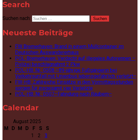
Search
Suchen nach:
Neueste Beiträge
FW Bremerhaven: Brand in einem Müllcontainer im
Deutschen Auswandererhaus
POL-Bremerhaven: Verdacht auf illegales Autorennen –
Polizei beschlagnahmt 2 Pkw
POL-HB: Nr.: 0508 –89-jährige Fußgängerin bei
Verkehrsunfall mit Linienbus lebensgefährlich verletzt–
FW-HB: Zahlreiche Einsätze in den Vormittagsstunden
sorgen für insgesamt vier Verletzte
POL-HB: Nr.: 0507–Fahndung nach Räubern–
Calendar
August 2025
M
D
M
D
F
S
S
1
2
3