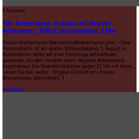
5 Stunden
POL-Bremerhaven: Verdacht auf illegales
Autorennen – Polizei beschlagnahmt 2 Pkw
Polizei Bremerhaven [Newsroom]Bremerhaven (ots) – Eine
Polizeistreife ist am späten Mittwochabend, 5. August, in
Bremerhaven-Mitte auf zwei Fahrzeuge aufmerksam
geworden, die den Verdacht eines illegalen Autorennens
begründeten. Die Beamten befuhren gegen 23 Uhr mit ihrem …
Lesen Sie hier weiter… Original-Content von: Polizei
Bremerhaven, übermittelt […]
Allgemein