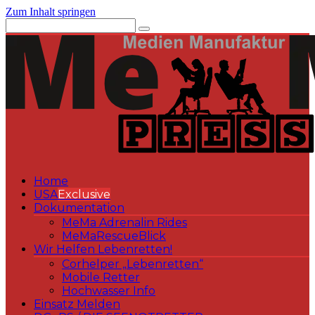
Zum Inhalt springen
Home
USA
Exclusive
Dokumentation
MeMa Adrenalin Rides
MeMaRescueBlick
Wir Helfen Lebenretten!
Corhelper „Lebenretten“
Mobile Retter
Hochwasser Info
Einsatz Melden