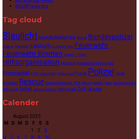
Kommentar-Feed
WordPress.org
Tag cloud
Blaulicht
Bundespolizei
brandbekämpfung
Brandt
Feuerwehr
Einbruch
Culture
Diebstahl
Ersthelfer App
Feuerwehr Bremen
Gold
Formel 1
Hilfsorganisation
Industrie
Katastrophenschutz
Polizei
Kriminalität
Politik
Raub
KTW
Lebenretten
Motorsport
Rescue
Rettungsdienst
Ships
Technisches
Rennsport
RTW
Snooker
Sport
Unfall
Zoll
Wirtschaft
Überfall
Hilfswerk
United states
Calender
August 2025
M
D
M
D
F
S
S
1
2
3
4
5
6
7
8
9
10