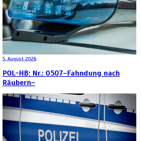
5. August 2026
POL-HB: Nr.: 0507–Fahndung nach
Räubern–