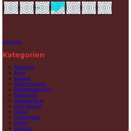
meteoblue
Kategorien
Allgemein
Astro
Ausland
Blaulicht Report
Brandbekämpfung
Bundesliga
Bundespolizei
Color Special
Culture
Deutschland
Digital
Einbruch