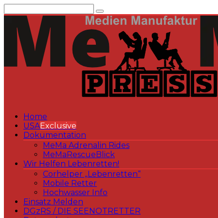
Zum
Inhalt
springen
Home
USA
Exclusive
Dokumentation
MeMa Adrenalin Rides
MeMaRescueBlick
Wir Helfen Lebenretten!
Corhelper „Lebenretten“
Mobile Retter
Hochwasser Info
Einsatz Melden
DGzRS / DIE SEENOTRETTER