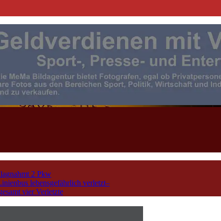
| Events | Sport | Presse- u. F
chlagnahmt 2 Pkw
nienbus lebensgefährlich verletzt–
esamt vier Verletzte