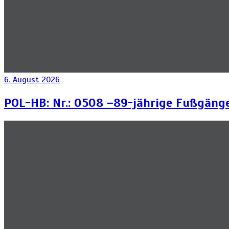
6. August 2026
POL-HB: Nr.: 0508 –89-jährige Fußgänger