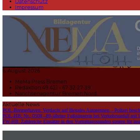
Datenschutz
Impressum
MeMa Press Nachrichtenagentur 
6. August 2026
MeMa Press Bremen
Redaktion 49 421 - 67 32 27 39
Narichtenagentur Bremen Nord
Aktuelle News
POL-Bremerhaven: Verdacht auf illegales Autorennen – Polizei bes
POL-HB: Nr.: 0508 –89-jährige Fußgängerin bei Verkehrsunfall mit Li
FW-HB: Zahlreiche Einsätze in den Vormittagsstunden sorgen für insg