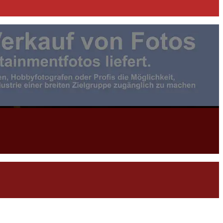
otojournalist:in |